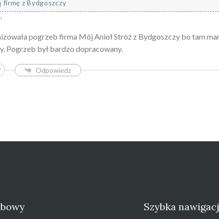
 firmę z Bydgoszczy
u
zowała pogrzeb firma Mój Anioł Stróż z Bydgoszczy bo tam mam
emy. Pogrzeb był bardzo dopracowany.
Odpowiedz
zebowy
Szybka nawigac