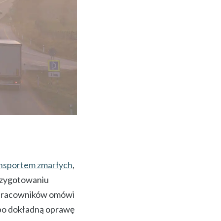
nsportem zmarłych
,
rzygotowaniu
 pracowników omówi
po dokładną oprawę