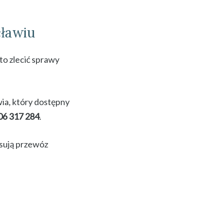
ławiu
o zlecić sprawy
ia, który dostępny
06 317 284
.
isują przewóz