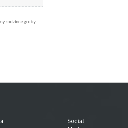
y rodzinne groby,
ja
Social