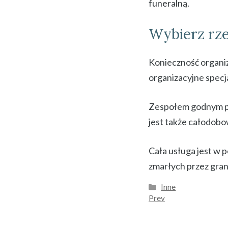
funeralną.
Wybierz rz
Konieczność organiz
organizacyjne specja
Zespołem godnym po
jest także całodob
Cała usługa jest w 
zmarłych przez gran
Kategorie
Inne
Prev