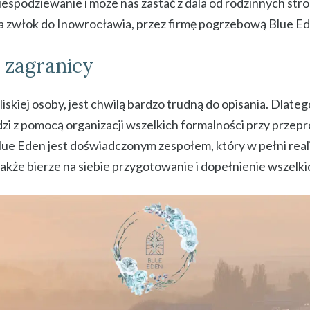
iespodziewanie i może nas zastać z dala od rodzinnych stro
a zwłok do Inowrocławia, przez firmę pogrzebową Blue Ed
 zagranicy
liskiej osoby, jest chwilą bardzo trudną do opisania. Dlate
zi z pomocą organizacji wszelkich formalności przy prze
lue Eden jest doświadczonym zespołem, który w pełni real
także bierze na siebie przygotowanie i dopełnienie wszelki