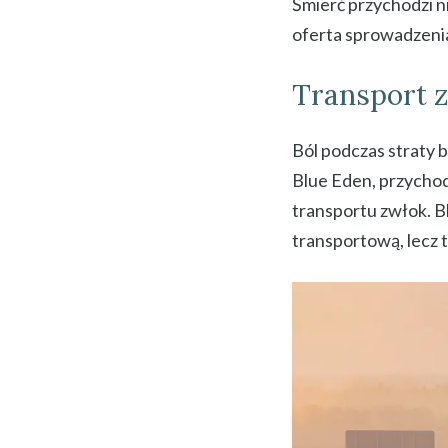
Śmierć przychodzi n
oferta sprowadzeni
Transport z
Ból podczas straty b
Blue Eden, przychod
transportu zwłok. B
transportową, lecz 