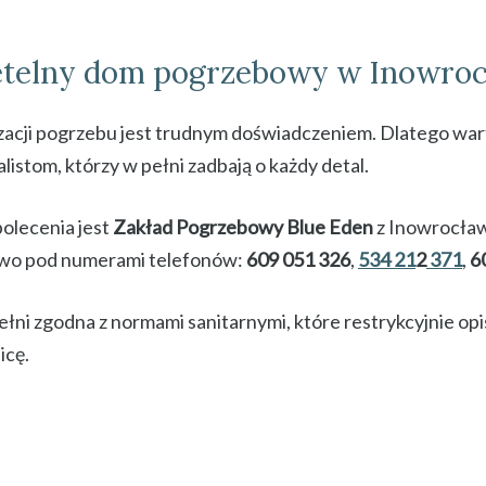
etelny dom pogrzebowy w Inowroc
acji pogrzebu jest trudnym doświadczeniem. Dlatego wart
listom, którzy w pełni zadbają o każdy detal.
lecenia jest
Zakład Pogrzebowy Blue Eden
z Inowrocław
owo pod numerami telefonów:
609 051 326
,
534 21
2
371
,
6
pełni zgodna z normami sanitarnymi, które restrykcyjnie op
icę.