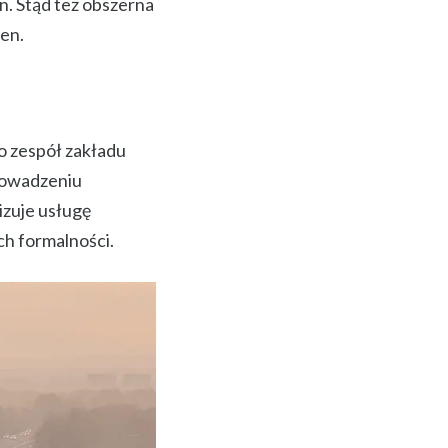
n. Stąd też obszerna
en.
go zespół zakładu
prowadzeniu
izuje usługę
ch formalności.