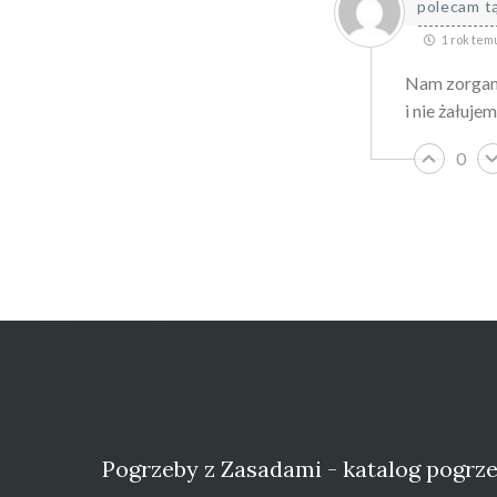
polecam tą
1 rok tem
Nam zorgani
i nie żałuj
0
Pogrzeby z Zasadami - katalog pogr