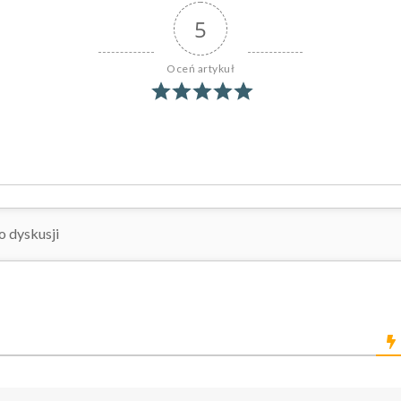
5
Oceń artykuł