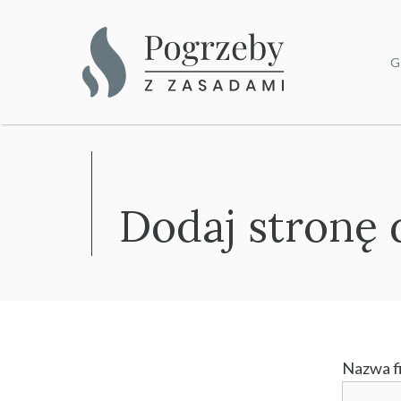
Przejdź
do
G
treści
Dodaj stronę 
Nazwa fi