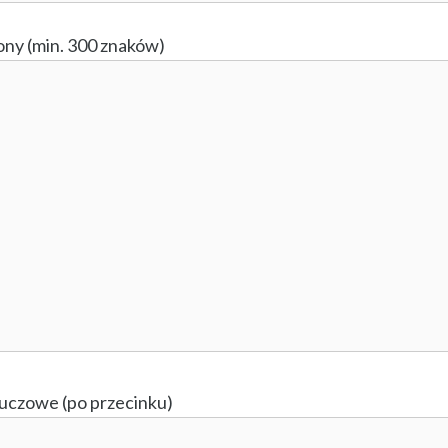
ony (min. 300 znaków)
uczowe (po przecinku)