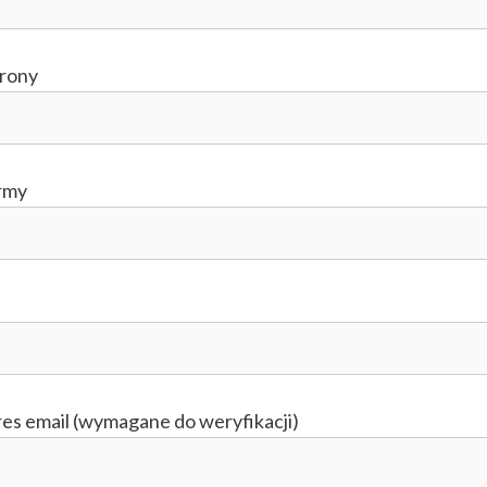
trony
irmy
es email (wymagane do weryfikacji)