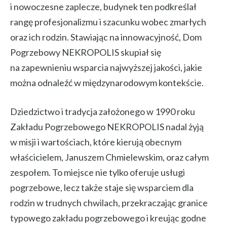
i nowoczesne zaplecze, budynek ten podkreślał
rangę profesjonalizmu i szacunku wobec zmarłych
oraz ich rodzin. Stawiając na innowacyjność, Dom
Pogrzebowy NEKROPOLIS skupiał się
na zapewnieniu wsparcia najwyższej jakości, jakie
można odnaleźć w międzynarodowym kontekście.
Dziedzictwo i tradycja założonego w 1990 roku
Zakładu Pogrzebowego NEKROPOLIS nadal żyją
w misji i wartościach, które kierują obecnym
właścicielem, Januszem Chmielewskim, oraz całym
zespołem. To miejsce nie tylko oferuje usługi
pogrzebowe, lecz także staje się wsparciem dla
rodzin w trudnych chwilach, przekraczając granice
typowego zakładu pogrzebowego i kreując godne