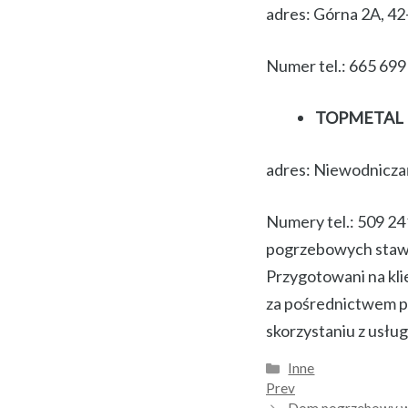
adres: Górna 2A, 4
Numer tel.: 665 699
TOPMETAL F
adres: Niewodnicza
Numery tel.: 509 24
pogrzebowych stawia
Przygotowani na kli
za pośrednictwem p
skorzystaniu z usłu
Kategorie
Inne
Prev