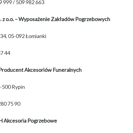
9 999 / 509 982 663
. z o.o. – Wyposażenie Zakładów Pogrzebowych
34, 05-092 Łomianki
37 44
oducent Akcesoriów Funeralnych
7-500 Rypin
280 75 90
 Akcesoria Pogrzebowe