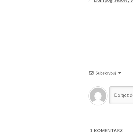
Dom pogrzebowy w B
Subskrybuj
1
KOMENTARZ