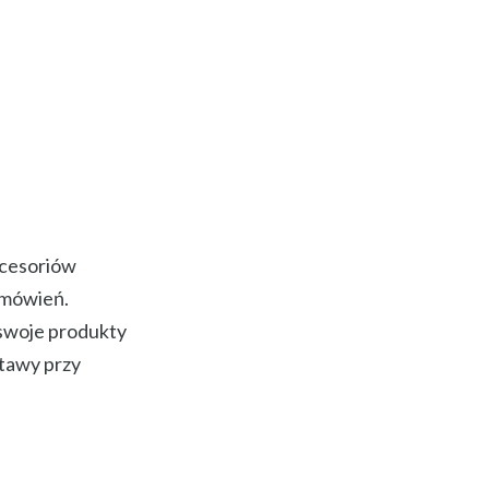
kcesoriów
amówień.
 swoje produkty
tawy przy