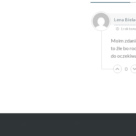
Lena Biela
1 rok tem
Moim zdanie
to źle bo ro
do oczekiwa
0