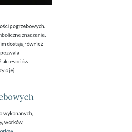
tości pogrzebowych.
mboliczne znaczenie.
nim dostają również
 pozwala
aż akcesoriów
y o jej
zebowych
wo wykonanych,
y, worków,
oriów