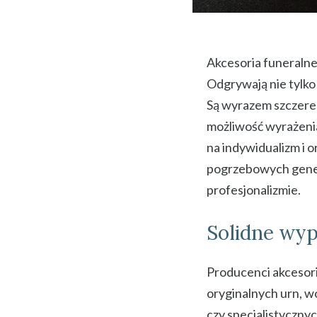
Akcesoria funeraln
Odgrywają nie tylko
Są wyrazem szczereg
możliwość wyrażeni
na indywidualizm i 
pogrzebowych generu
profesjonalizmie.
Solidne wy
Producenci akcesor
oryginalnych urn, 
czy specjalistyczny