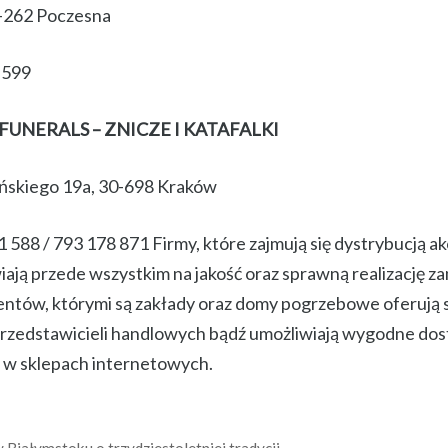
2-262 Poczesna
 599
UNERALS – ZNICZE I KATAFALKI
ńskiego 19a, 30-698 Kraków
1 588 / 793 178 871 Firmy, które zajmują się dystrybucją a
ją przede wszystkim na jakość oraz sprawną realizację z
entów, którymi są zakłady oraz domy pogrzebowe oferują
rzedstawicieli handlowych bądź umożliwiają wygodne dos
g w sklepach internetowych.