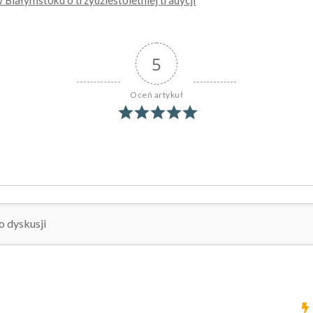
iałymstoku o trzydziestoletniej tradycji
5
Oceń artykuł