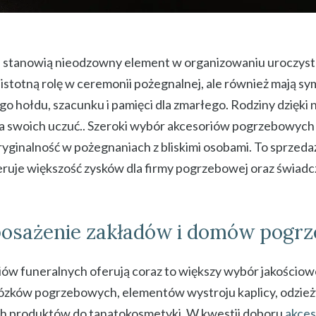
e stanowią nieodzowny element w organizowaniu uroczys
 istotną rolę w ceremonii pożegnalnej, ale również mają sy
o hołdu, szacunku i pamięci dla zmarłego. Rodziny dzięki 
a swoich uczuć.. Szeroki wybór akcesoriów pogrzebowych
oryginalność w pożegnaniach z bliskimi osobami. To sprzed
je większość zysków dla firmy pogrzebowej oraz świadcz
posażenie zakładów i domów pogr
iów funeralnych oferują coraz to większy wybór jakościo
wózków pogrzebowych, elementów wystroju kaplicy, odzież
ch produktów do tanatokosmetyki. W kwestii doboru
akces