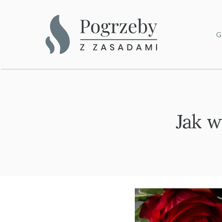
Przejdź
do
G
treści
Jak 