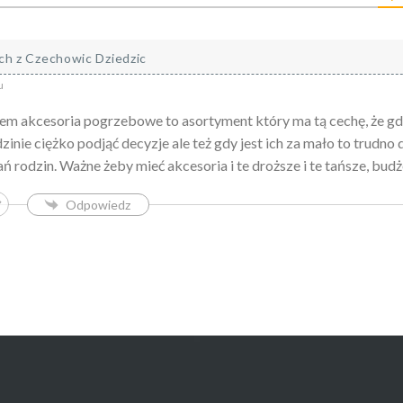
ch z Czechowic Dziedzic
u
m akcesoria pogrzebowe to asortyment który ma tą cechę, że gdy 
dzinie ciężko podjąć decyzje ale też gdy jest ich za mało to trudn
ń rodzin. Ważne żeby mieć akcesoria i te droższe i te tańsze, bud
Odpowiedz