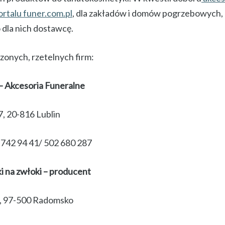
rtalu funer.com.pl
, dla zakładów i domów pogrzebowych, 
dla nich dostawcę.
zonych, rzetelnych firm:
 – Akcesoria Funeralne
7, 20-816 Lublin
 742 94 41/ 502 680 287
i na zwłoki – producent
7, 97-500 Radomsko