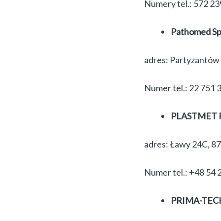
Numery tel.: 572 23
Pathomed Sp
adres: Partyzantów 
Numer tel.: 22 751 
PLASTMET Pr
adres: Ławy 24C, 8
Numer tel.: +48 54 
PRIMA-TECH