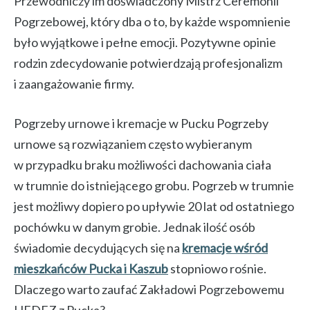
Przewodniczy im doświadczony Mistrz Ceremonii
Pogrzebowej, który dba o to, by każde wspomnienie
było wyjątkowe i pełne emocji. Pozytywne opinie
rodzin zdecydowanie potwierdzają profesjonalizm
i zaangażowanie firmy.
Pogrzeby urnowe i kremacje w Pucku Pogrzeby
urnowe są rozwiązaniem często wybieranym
w przypadku braku możliwości dachowania ciała
w trumnie do istniejącego grobu. Pogrzeb w trumnie
jest możliwy dopiero po upływie 20 lat od ostatniego
pochówku w danym grobie. Jednak ilość osób
świadomie decydujących się na
kremacje wśród
mieszkańców Pucka i Kaszub
stopniowo rośnie.
Dlaczego warto zaufać Zakładowi Pogrzebowemu