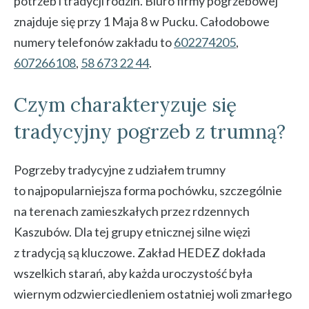
potrzeb i tradycji rodzin. Biuro firmy pogrzebowej
znajduje się przy 1 Maja 8 w Pucku. Całodobowe
numery telefonów zakładu to
602274205
,
607266108
,
58 673 22 44
.
Czym charakteryzuje się
tradycyjny pogrzeb z trumną?
Pogrzeby tradycyjne z udziałem trumny
to najpopularniejsza forma pochówku, szczególnie
na terenach zamieszkałych przez rdzennych
Kaszubów. Dla tej grupy etnicznej silne więzi
z tradycją są kluczowe. Zakład HEDEZ dokłada
wszelkich starań, aby każda uroczystość była
wiernym odzwierciedleniem ostatniej woli zmarłego