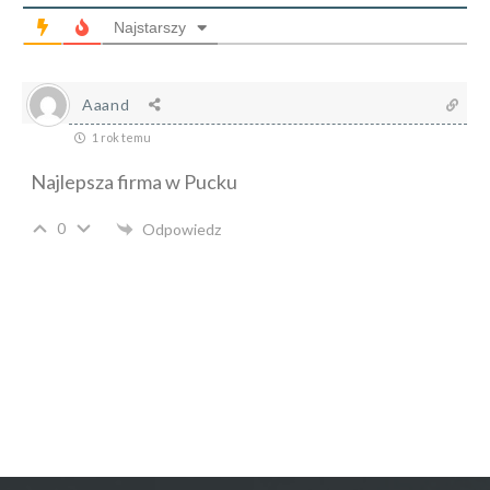
Najstarszy
Aaand
1 rok temu
Najlepsza firma w Pucku
0
Odpowiedz