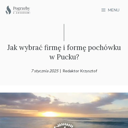
Przejdź
MENU
do
treści
Jak wybrać firmę i formę pochówku
w Pucku?
7 stycznia 2025
|
Redaktor Krzysztof