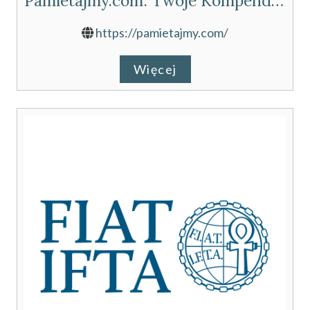
Pamietajmy.com: Twoje Kompendium Wiedzy o Tradycji Pogrzebowej
https://pamietajmy.com/
Więcej