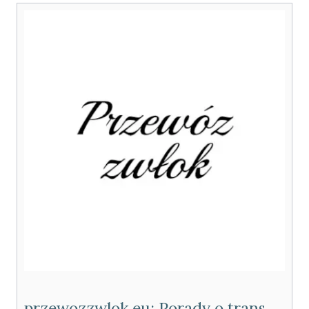
przewozzwlok.eu: Porady o transporcie zwłok