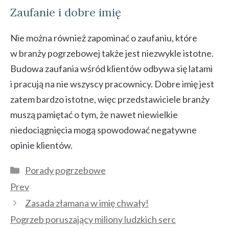
Zaufanie i dobre imię
Nie można również zapominać o zaufaniu, które
w branży pogrzebowej także jest niezwykle istotne.
Budowa zaufania wśród klientów odbywa się latami
i pracują na nie wszyscy pracownicy. Dobre imię jest
zatem bardzo istotne, więc przedstawiciele branży
muszą pamiętać o tym, że nawet niewielkie
niedociągnięcia mogą spowodować negatywne
opinie klientów.
Kategorie
Porady pogrzebowe
Prev
Zasada złamana w imię chwały!
Pogrzeb poruszający miliony ludzkich serc