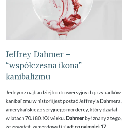
Jeffrey Dahmer –
“współczesna ikona”
kanibalizmu
Jednym z najbardziej kontrowersyjnych przypadków
kanibalizmu w historii jest postać Jeffrey’a Dahmera,
amerykańskiego seryjnego mordercy, który działał
w latach 70. i 80. XX wieku.
Dahmer
był znany z tego,
że zgwałcił, zamordował i zjadł
co najmniej 17