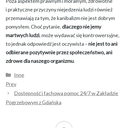
Poza aspektem prawnym i moralnym, zdrowotne
i praktyczne przyczyny niejedzenia ludzi również
przemawiają za tym, że kanibalizm nie jest dobrym
pomysłem. Choć pytanie,
dlaczego nie jemy
martwych ludzi
, może wydawać się kontrowersyjne,
to jednak odpowiedź jest oczywista –
nie jest to ani
odbierane pozytywnie przez społeczeństwo, ani
zdrowe dla naszego organizmu
.
Kategorie
Inne
Prev
Dostępność i fachowa pomoc 24/7 w Zakładzie
Pogrzebowym z Gdańska